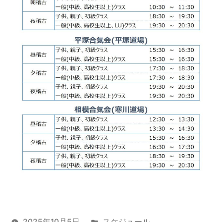
カ
2025年10月5日
スケジュール