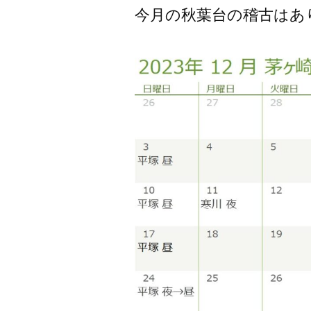
者:
今月の秋葉台の稽古はあ