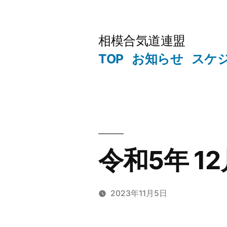
コ
ン
相模合気道連盟
テ
TOP
お知らせ
スケ
ン
ツ
へ
ス
キ
令和5年 1
ッ
プ
2023年11月5日
投
kougek
稿