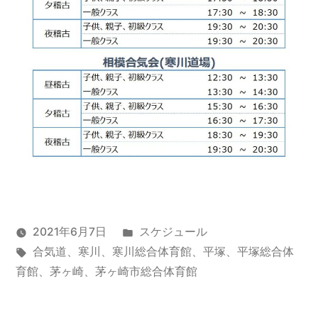
カ
2021年6月7日
スケジュール
投
タ
テ
kougek
合気道
、
寒川
、
寒川総合体育館
、
平塚
、
平塚総合体
稿
グ:
ゴ
育館
、
茅ヶ崎
、
茅ヶ崎市総合体育館
者:
リ
ー: