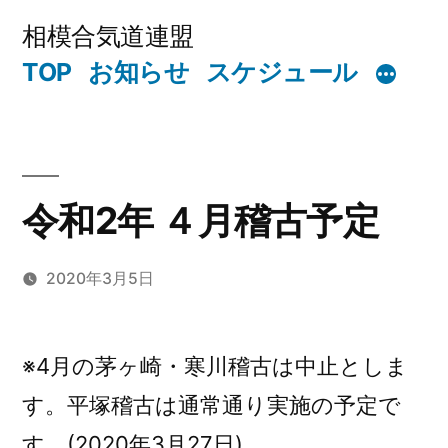
コ
相模合気道連盟
ン
TOP
お知らせ
スケジュール
テ
ン
ツ
令和2年 ４月稽古予定
へ
ス
2020年3月5日
キ
投
kougek
ッ
稿
者:
※4月の茅ヶ崎・寒川稽古は中止としま
プ
す。平塚稽古は通常通り実施の予定で
す。(2020年3月27日)