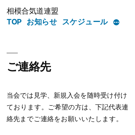
コ
相模合気道連盟
ン
TOP
お知らせ
スケジュール
テ
ン
ツ
ご連絡先
へ
ス
キ
当会では見学、新規入会を随時受け付け
ッ
ております。ご希望の方は、下記代表連
プ
絡先までご連絡をお願いいたします。